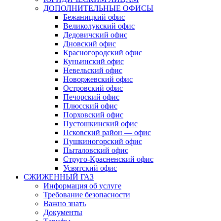
ДОПОЛНИТЕЛЬНЫЕ ОФИСЫ
Бежаницкий офис
Великолукский офис
Дедовичский офис
Дновский офис
Красногородский офис
Куньинский офис
Невельский офис
Новоржевский офис
Островский офис
Печорский офис
Плюсский офис
Порховский офис
Пустошкинский офис
Псковский район — офис
Пушкиногорский офис
Пыталовский офис
Струго-Красненский офис
Усвятский офис
СЖИЖЕННЫЙ ГАЗ
Информация об услуге
Требование безопасности
Важно знать
Документы