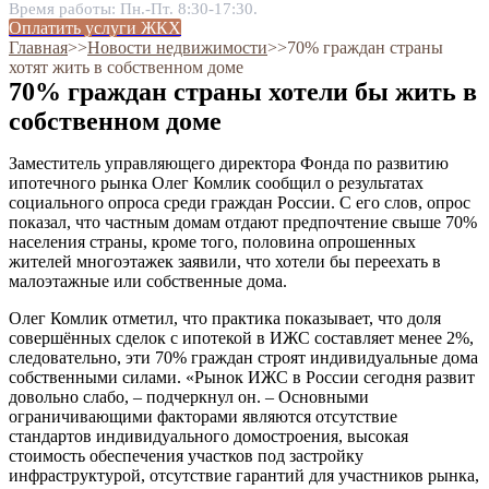
Время работы: Пн.-Пт. 8:30-17:30.
Оплатить услуги ЖКХ
Главная
˃˃
Новости недвижимости
˃˃
70% граждан страны
хотят жить в собственном доме
70% граждан страны хотели бы жить в
собственном доме
Заместитель управляющего директора Фонда по развитию
ипотечного рынка Олег Комлик сообщил о результатах
социального опроса среди граждан России. С его слов, опрос
показал, что частным домам отдают предпочтение свыше 70%
населения страны, кроме того, половина опрошенных
жителей многоэтажек заявили, что хотели бы переехать в
малоэтажные или собственные дома.
Олег Комлик отметил, что практика показывает, что доля
совершённых сделок с ипотекой в ИЖС составляет менее 2%,
следовательно, эти 70% граждан строят индивидуальные дома
собственными силами. «Рынок ИЖС в России сегодня развит
довольно слабо, – подчеркнул он. – Основными
ограничивающими факторами являются отсутствие
стандартов индивидуального домостроения, высокая
стоимость обеспечения участков под застройку
инфраструктурой, отсутствие гарантий для участников рынка,