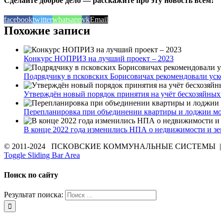
Сделайте доброе дело — расскажите про эту новость всем!
facebook
twitter
whatsapp
vk
Email
Похожие записи
Конкурс НОПРИЗ на лучший проект – 2023
Подрядчику в псковских Борисовичах рекомендовали уск
Утверждён новый порядок принятия на учёт бесхозяйны
Перепланировка при объединении квартиры и лоджии м
В конце 2022 года изменились НПА о недвижимости и зе
© 2011-2024 ПСКОВСКИЕ КОММУНАЛЬНЫЕ СИСТЕМЫ | Все 
Toggle Sliding Bar Area
Поиск по сайту
Результат поиска: