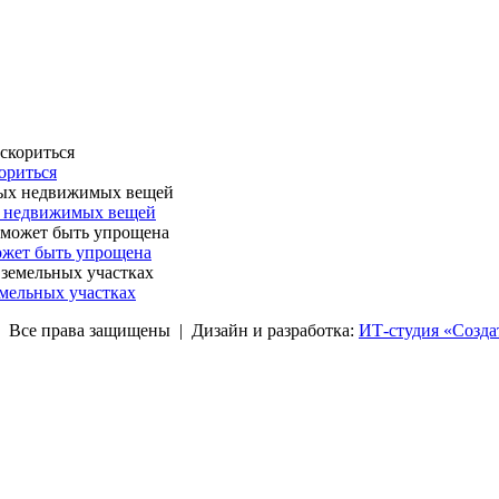
ориться
х недвижимых вещей
ожет быть упрощена
мельных участках
права защищены | Дизайн и разработка:
ИТ-студия «Созда