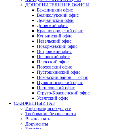
ДОПОЛНИТЕЛЬНЫЕ ОФИСЫ
Бежаницкий офис
Великолукский офис
Дедовичский офис
Дновский офис
Красногородский офис
Куньинский офис
Невельский офис
Новоржевский офис
Островский офис
Печорский офис
Плюсский офис
Порховский офис
Пустошкинский офис
Псковский район — офис
Пушкиногорский офис
Пыталовский офис
Струго-Красненский офис
Усвятский офис
СЖИЖЕННЫЙ ГАЗ
Информация об услуге
Требование безопасности
Важно знать
Документы