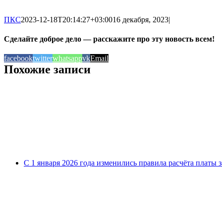
ПКС
2023-12-18T20:14:27+03:00
16 декабря, 2023
|
Сделайте доброе дело — расскажите про эту новость всем!
facebook
twitter
whatsapp
vk
Email
Похожие записи
С 1 января 2026 года изменились правила расчёта платы 