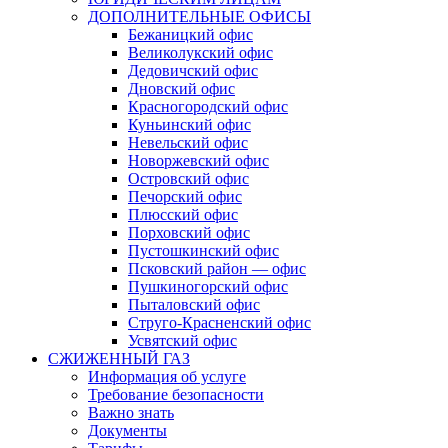
ДОПОЛНИТЕЛЬНЫЕ ОФИСЫ
Бежаницкий офис
Великолукский офис
Дедовичский офис
Дновский офис
Красногородский офис
Куньинский офис
Невельский офис
Новоржевский офис
Островский офис
Печорский офис
Плюсский офис
Порховский офис
Пустошкинский офис
Псковский район — офис
Пушкиногорский офис
Пыталовский офис
Струго-Красненский офис
Усвятский офис
СЖИЖЕННЫЙ ГАЗ
Информация об услуге
Требование безопасности
Важно знать
Документы