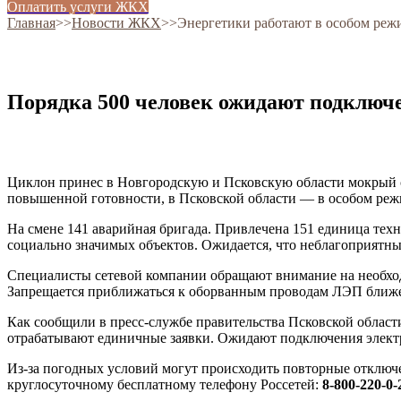
Оплатить услуги ЖКХ
Главная
˃˃
Новости ЖКХ
˃˃
Энергетики работают в особом режи
Порядка 500 человек ожидают подключе
Циклон принес в Новгородскую и Псковскую области мокрый сн
повышенной готовности, в Псковской области — в особом реж
На смене 141 аварийная бригада. Привлечена 151 единица тех
социально значимых объектов. Ожидается, что неблагоприятные
Специалисты сетевой компании обращают внимание на необход
Запрещается приближаться к оборванным проводам ЛЭП ближе 
Как сообщили в пресс-службе правительства Псковской област
отрабатывают единичные заявки. Ожидают подключения электр
Из-за погодных условий могут происходить повторные отключ
круглосуточному бесплатному телефону Россетей:
8-800-220-0-