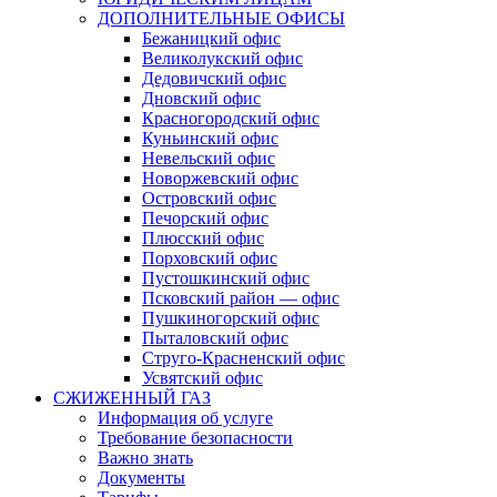
ДОПОЛНИТЕЛЬНЫЕ ОФИСЫ
Бежаницкий офис
Великолукский офис
Дедовичский офис
Дновский офис
Красногородский офис
Куньинский офис
Невельский офис
Новоржевский офис
Островский офис
Печорский офис
Плюсский офис
Порховский офис
Пустошкинский офис
Псковский район — офис
Пушкиногорский офис
Пыталовский офис
Струго-Красненский офис
Усвятский офис
СЖИЖЕННЫЙ ГАЗ
Информация об услуге
Требование безопасности
Важно знать
Документы