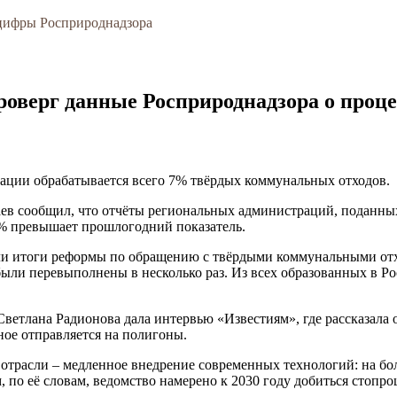
 цифры Росприроднадзора
роверг данные Росприроднадзора о проце
ации обрабатывается всего 7% твёрдых коммунальных отходов.
аев сообщил, что отчёты региональных администраций, поданных
 4% превышает прошлогодний показатель.
ели итоги реформы по обращению с твёрдыми коммунальными отх
ыли перевыполнены в несколько раз. Из всех образованных в Ро
Светлана Радионова дала интервью «Известиям», где рассказала 
ьное отправляется на полигоны.
а отрасли – медленное внедрение современных технологий: на б
м, по её словам, ведомство намерено к 2030 году добиться стоп