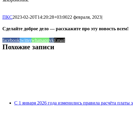
ПКС
2023-02-20T14:20:28+03:00
22 февраля, 2023
|
Сделайте доброе дело — расскажите про эту новость всем!
facebook
twitter
whatsapp
vk
Email
Похожие записи
С 1 января 2026 года изменились правила расчёта платы 