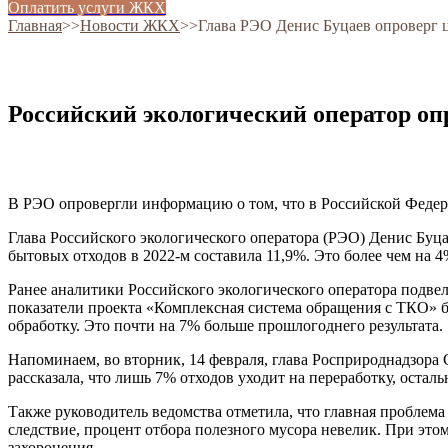
Оплатить услуги ЖКХ
Главная
˃˃
Новости ЖКХ
˃˃
Глава РЭО Денис Буцаев опроверг
Российский экологический оператор оп
В РЭО опровергли информацию о том, что в Российской Федер
Глава Российского экологического оператора (РЭО) Денис Буц
бытовых отходов в 2022-м составила 11,9%. Это более чем на
Ранее аналитики Российского экологического оператора подв
показатели проекта «Комплексная система обращения с ТКО» б
обработку. Это почти на 7% больше прошлогоднего результата.
Напоминаем, во вторник, 14 февраля, глава Росприроднадзора 
рассказала, что лишь 7% отходов уходит на переработку, остал
Также руководитель ведомства отметила, что главная проблем
следствие, процент отбора полезного мусора невелик. При это
захоронения.