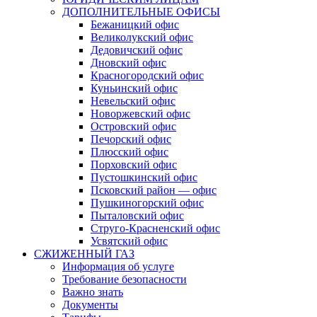
ДОПОЛНИТЕЛЬНЫЕ ОФИСЫ
Бежаницкий офис
Великолукский офис
Дедовичский офис
Дновский офис
Красногородский офис
Куньинский офис
Невельский офис
Новоржевский офис
Островский офис
Печорский офис
Плюсский офис
Порховский офис
Пустошкинский офис
Псковский район — офис
Пушкиногорский офис
Пыталовский офис
Струго-Красненский офис
Усвятский офис
СЖИЖЕННЫЙ ГАЗ
Информация об услуге
Требование безопасности
Важно знать
Документы