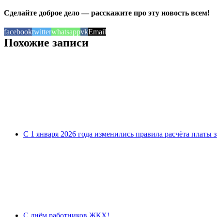
Сделайте доброе дело — расскажите про эту новость всем!
facebook
twitter
whatsapp
vk
Email
Похожие записи
С 1 января 2026 года изменились правила расчёта платы 
С днём работников ЖКХ!