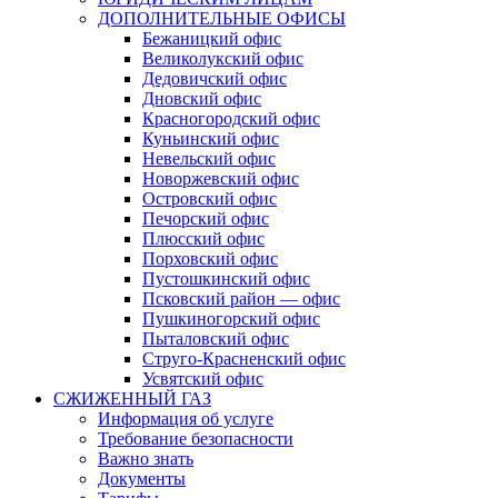
ДОПОЛНИТЕЛЬНЫЕ ОФИСЫ
Бежаницкий офис
Великолукский офис
Дедовичский офис
Дновский офис
Красногородский офис
Куньинский офис
Невельский офис
Новоржевский офис
Островский офис
Печорский офис
Плюсский офис
Порховский офис
Пустошкинский офис
Псковский район — офис
Пушкиногорский офис
Пыталовский офис
Струго-Красненский офис
Усвятский офис
СЖИЖЕННЫЙ ГАЗ
Информация об услуге
Требование безопасности
Важно знать
Документы