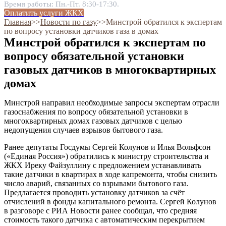
Время работы: Пн.-Пт. 8:30-17:30.
Оплатить услуги ЖКХ
Главная
˃˃
Новости по газу
˃˃
Минстрой обратился к экспертам
по вопросу установки датчиков газа в домах
Минстрой обратился к экспертам по
вопросу обязательной установки
газовых датчиков в многоквартирных
домах
Минстрой направил необходимые запросы экспертам отрасли
газоснабжения по вопросу обязательной установки в
многоквартирных домах газовых датчиков с целью
недопущения случаев взрывов бытового газа.
Ранее депутаты Госдумы Сергей Колунов и Илья Вольфсон
(«Единая Россия») обратились к министру строительства и
ЖКХ Иреку Файзуллину с предложением устанавливать
такие датчики в квартирах в ходе капремонта, чтобы снизить
число аварий, связанных со взрывами бытового газа.
Предлагается проводить установку датчиков за счёт
отчислений в фонды капитального ремонта. Сергей Колунов
в разговоре с РИА Новости ранее сообщал, что средняя
стоимость такого датчика с автоматическим перекрытием