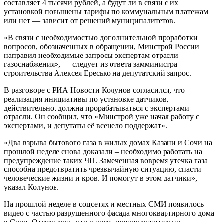
составляет 4 тысячи рублей, а будут ли в связи с их
установкой повышены тарифы по коммунальным платежам
или нет — зависит от решений муниципалитетов.
«В связи с необходимостью дополнительной проработки
вопросов, обозначенных в обращении, Минстрой России
направил необходимые запросы экспертам отрасли
газоснабжения», — следует из ответа замминистра
строительства Алексея Ересько на депутатский запрос.
В разговоре с РИА Новости Колунов согласился, что
реализация инициативы по установке датчиков,
действительно, должна прорабатываться с экспертами
отрасли. Он сообщил, что «Минстрой уже начал работу с
экспертами, и депутаты её всецело поддержат».
«Два взрыва бытового газа в жилых домах Казани и Сочи на
прошлой неделе снова доказали – необходимо работать на
предупреждение таких ЧП. Замеченная вовремя утечка газа
способна предотвратить чрезвычайную ситуацию, спасти
человеческие жизни и кров. И помогут в этом датчики», —
указал Колунов.
На прошлой неделе в соцсетях и местных СМИ появилось
видео с частью разрушенного фасада многоквартирного дома
в Сочи. Отмечалось, что в доме, предположительно,