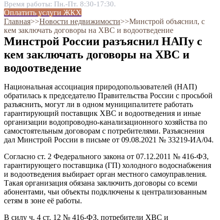
Время работы: Пн.-Пт. 8:30-17:30.
Оплатить услуги ЖКХ
Главная
˃˃
Новости недвижимости
˃˃
Минстрой объяснил, с
кем заключать договоры на ХВС и водоотведение
Минстрой России разъяснил НАПу с
кем заключать договоры на ХВС и
водоотведение
Национальная ассоциация природопользователей (НАП)
обратилась к председателю Правительства России с просьбой
разъяснить, могут ли в одном муниципалитете работать
гарантирующий поставщик ХВС и водоотведения и иные
организации водопроводно-канализационного хозяйства по
самостоятельным договорам с потребителями. Разъяснения
дал Минстрой России в письме от 09.08.2021 № 33219-ИА/04.
Согласно ст. 2 Федерального закона от 07.12.2011 № 416-ФЗ,
гарантирующего поставщика (ГП) холодного водоснабжения
и водоотведения выбирает орган местного самоуправления.
Такая организация обязана заключить договоры со всеми
абонентами, чьи объекты подключены к централизованным
сетям в зоне её работы.
В силу ч. 4 ст. 12 № 416-ФЗ, потребители ХВС и