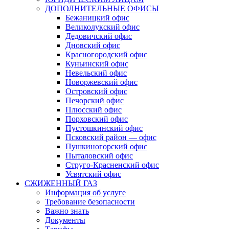
ДОПОЛНИТЕЛЬНЫЕ ОФИСЫ
Бежаницкий офис
Великолукский офис
Дедовичский офис
Дновский офис
Красногородский офис
Куньинский офис
Невельский офис
Новоржевский офис
Островский офис
Печорский офис
Плюсский офис
Порховский офис
Пустошкинский офис
Псковский район — офис
Пушкиногорский офис
Пыталовский офис
Струго-Красненский офис
Усвятский офис
СЖИЖЕННЫЙ ГАЗ
Информация об услуге
Требование безопасности
Важно знать
Документы