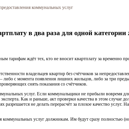
предоставления коммунальных услуг
тплату в два раза для одной категории
ым тарифам ждёт тех, кто не вносит квартплату за временно п
етственности владельцев квартир без счётчиков за непредоставл
 либо с момента появления лишних жильцов, либо за три предыд
 проверяющих снять показания со счётчиков.
оммунальных услуг. Если коммунальщики не прибыли вовремя дл
 эксперта. Как и раньше, акт проверки качества в этом случае 
аях разрешается не делать перерасчёт за плохое качество услу
я коммунальных услуг должникам. Им будут сразу полностью (но 