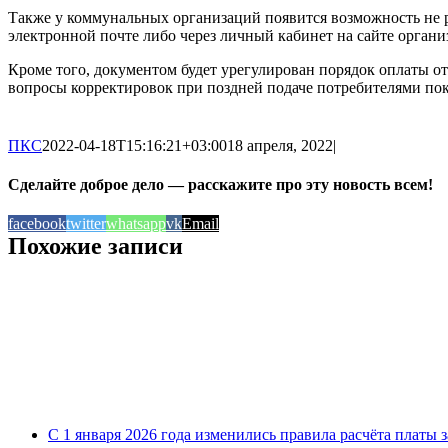
Также у коммунальных организаций появится возможность не р
электронной почте либо через личный кабинет на сайте органи
Кроме того, документом будет урегулирован порядок оплаты от
вопросы корректировок при поздней подаче потребителями пок
ПКС
2022-04-18T15:16:21+03:00
18 апреля, 2022
|
Сделайте доброе дело — расскажите про эту новость всем!
facebook
twitter
whatsapp
vk
Email
Похожие записи
С 1 января 2026 года изменились правила расчёта платы 