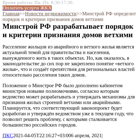
Время работы: Пн.-Пт. 8:30-17:30.
Оплатить услуги ЖКХ
Главная
˃˃
Новости недвижимости
˃˃
Минстрой РФ определит
порядок и критерии признания домов ветхими
Минстрой РФ разрабатывает порядок
и критерии признания домов ветхими
Расселение жильцов из аварийного и ветхого жилья является
актуальной темой для правительства и населения,
вынужденного жить в таких объектах. Но, как оказалось, в
законодательстве до сих пор не закреплено понятие «ветхого
жилья», что и создаёт препятствия для региональных властей
относительно расселения таких домов.
Положение о Минстрое РФ было дополнено кабинетом
министров новыми полномочиями, согласно которым
ведомство может разрабатывать и утверждать механизмы для
признания жилых строений ветхими или аварийными.
Планируется, что соответствующий законопроект будет
разработан и утверждён ведомством уже в текущем году, что
позволит решить проблему, с которыми сталкивается
большинство российских городов.
ПКС
2021-04-05T22:16:27+03:00
6 апреля, 2021
|