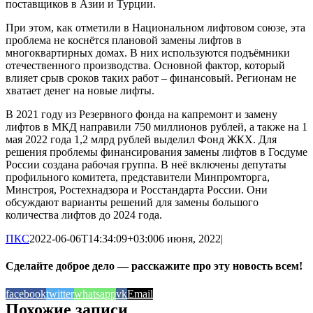
поставщиков в Азии и Турции.
При этом, как отметили в Национальном лифтовом союзе, эта
проблема не коснётся плановой замены лифтов в
многоквартирных домах. В них используются подъёмники
отечественного производства. Основной фактор, который
влияет срыв сроков таких работ – финансовый. Регионам не
хватает денег на новые лифты.
В 2021 году из Резервного фонда на капремонт и замену
лифтов в МКД направили 750 миллионов рублей, а также на 1
мая 2022 года 1,2 млрд рублей выделил Фонд ЖКХ. Для
решения проблемы финансирования замены лифтов в Госдуме
России создана рабочая группа. В неё включены депутаты
профильного комитета, представители Минпромторга,
Минстроя, Ростехнадзора и Росстандарта России. Они
обсуждают варианты решений для замены большого
количества лифтов до 2024 года.
ПКС
2022-06-06T14:34:09+03:00
6 июня, 2022
|
Сделайте доброе дело — расскажите про эту новость всем!
facebook
twitter
whatsapp
vk
Email
Похожие записи