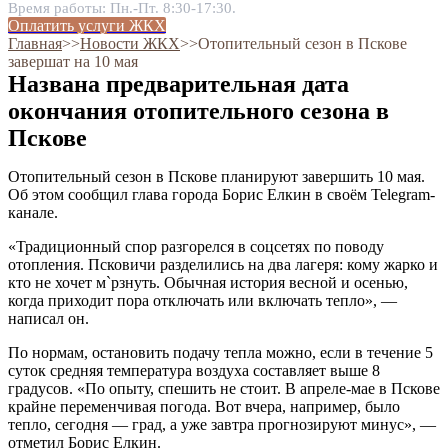
Время работы: Пн.-Пт. 8:30-17:30.
Оплатить услуги ЖКХ
Главная
˃˃
Новости ЖКХ
˃˃
Отопительный сезон в Пскове
завершат на 10 мая
Названа предварительная дата
окончания отопительного сезона в
Пскове
Отопительный сезон в Пскове планируют завершить 10 мая.
Об этом сообщил глава города Борис Елкин в своём Telegram-
канале.
«Традиционный спор разгорелся в соцсетях по поводу
отопления. Псковичи разделились на два лагеря: кому жарко и
кто не хочет м`рзнуть. Обычная история весной и осенью,
когда приходит пора отключать или включать тепло», —
написал он.
По нормам, остановить подачу тепла можно, если в течение 5
суток средняя температура воздуха составляет выше 8
градусов. «По опыту, спешить не стоит. В апреле-мае в Пскове
крайне переменчивая погода. Вот вчера, например, было
тепло, сегодня — град, а уже завтра прогнозируют минус», —
отметил Борис Елкин.