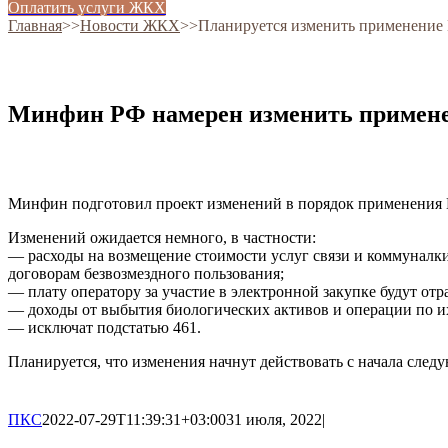
Оплатить услуги ЖКХ
Главная
˃˃
Новости ЖКХ
˃˃
Планируется изменить применение
Минфин РФ намерен изменить примене
Минфин подготовил проект изменений в порядок применения 
Изменений ожидается немного, в частности:
— расходы на возмещение стоимости услуг связи и коммуналки
договорам безвозмездного пользования;
— плату оператору за участие в электронной закупке будут от
— доходы от выбытия биологических активов и операции по их
— исключат подстатью 461.
Планируется, что изменения начнут действовать с начала следую
ПКС
2022-07-29T11:39:31+03:00
31 июля, 2022
|