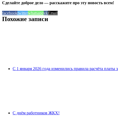
Сделайте доброе дело — расскажите про эту новость всем!
facebook
twitter
whatsapp
vk
Email
Похожие записи
С 1 января 2026 года изменились правила расчёта платы 
С днём работников ЖКХ!