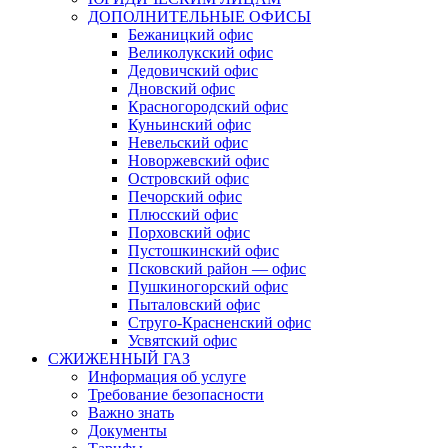
ДОПОЛНИТЕЛЬНЫЕ ОФИСЫ
Бежаницкий офис
Великолукский офис
Дедовичский офис
Дновский офис
Красногородский офис
Куньинский офис
Невельский офис
Новоржевский офис
Островский офис
Печорский офис
Плюсский офис
Порховский офис
Пустошкинский офис
Псковский район — офис
Пушкиногорский офис
Пыталовский офис
Струго-Красненский офис
Усвятский офис
СЖИЖЕННЫЙ ГАЗ
Информация об услуге
Требование безопасности
Важно знать
Документы