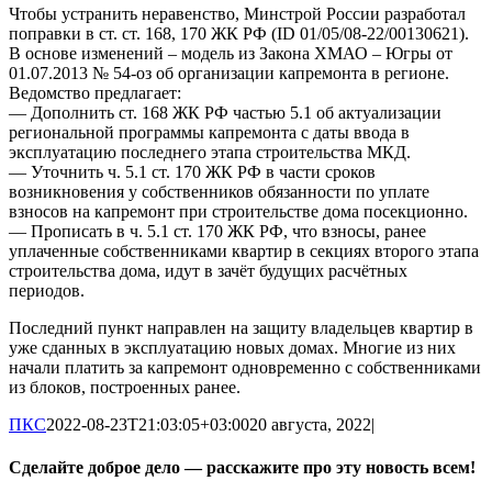
Чтобы устранить неравенство, Минстрой России разработал
поправки в ст. ст. 168, 170 ЖК РФ (ID 01/05/08-22/00130621).
В основе изменений – модель из Закона ХМАО – Югры от
01.07.2013 № 54-оз об организации капремонта в регионе.
Ведомство предлагает:
— Дополнить ст. 168 ЖК РФ частью 5.1 об актуализации
региональной программы капремонта с даты ввода в
эксплуатацию последнего этапа строительства МКД.
— Уточнить ч. 5.1 ст. 170 ЖК РФ в части сроков
возникновения у собственников обязанности по уплате
взносов на капремонт при строительстве дома посекционно.
— Прописать в ч. 5.1 ст. 170 ЖК РФ, что взносы, ранее
уплаченные собственниками квартир в секциях второго этапа
строительства дома, идут в зачёт будущих расчётных
периодов.
Последний пункт направлен на защиту владельцев квартир в
уже сданных в эксплуатацию новых домах. Многие из них
начали платить за капремонт одновременно с собственниками
из блоков, построенных ранее.
ПКС
2022-08-23T21:03:05+03:00
20 августа, 2022
|
Сделайте доброе дело — расскажите про эту новость всем!