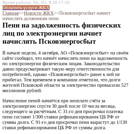
Время работы: Пн.-Пт. 8:30-17:30.
Оплатить услуги ЖКХ
Главная
˃˃
Новости ЖКХ
˃˃
Псковэнергосбыт начнет
начислять должникам пени
Пени на задолженность физических
лиц по электроэнергии начнет
начислять Псковэнергосбыт
В начале недели, 4 октября, АО «Псковэнергосбыт» на своём
сайте сообщил, что начнёт начислять пени на задолженность
по электроэнергии физическим лицам. Законодательство
давно предусматривает такую меру ответственности для
потребителей, однако «Псковэнергосбыт» ранее к ней не
прибегал. Тем временем в компании отметили, что долги
жителей Псковской области за электричество превысили 527
миллионов рублей.
Начисление пеней начнётся при неоплате счёта за
электроэнергию спустя 30 дней после 10 числа месяца,
следующего за расчётным. С 31-го дня просрочки платежа
пени составят 1/300 ставки рефинансирования ЦБ РФ от
суммы долга. С 91-го дня просрочки пени вырастут до 1/130
ставки рефинансирования ЦБ РФ от суммы долга.