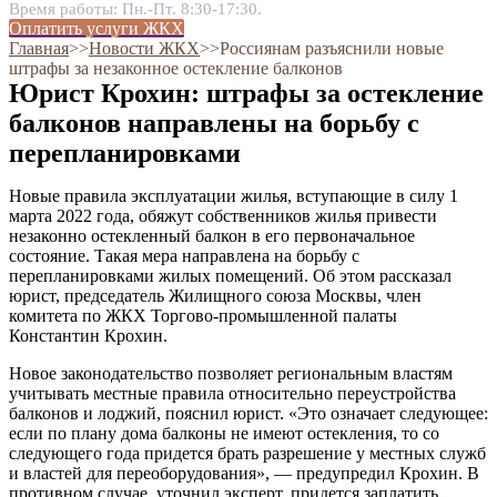
Время работы: Пн.-Пт. 8:30-17:30.
Оплатить услуги ЖКХ
Главная
˃˃
Новости ЖКХ
˃˃
Россиянам разъяснили новые
штрафы за незаконное остекление балконов
Юрист Крохин: штрафы за остекление
балконов направлены на борьбу с
перепланировками
Новые правила эксплуатации жилья, вступающие в силу 1
марта 2022 года, обяжут собственников жилья привести
незаконно остекленный балкон в его первоначальное
состояние. Такая мера направлена на борьбу с
перепланировками жилых помещений. Об этом рассказал
юрист, председатель Жилищного союза Москвы, член
комитета по ЖКХ Торгово-промышленной палаты
Константин Крохин.
Новое законодательство позволяет региональным властям
учитывать местные правила относительно переустройства
балконов и лоджий, пояснил юрист. «Это означает следующее:
если по плану дома балконы не имеют остекления, то со
следующего года придется брать разрешение у местных служб
и властей для переоборудования», — предупредил Крохин. В
противном случае, уточнил эксперт, придется заплатить