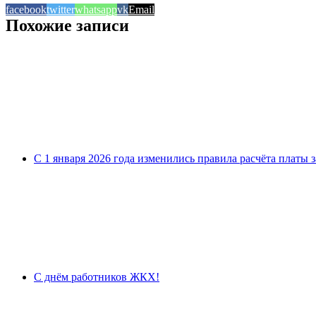
facebook
twitter
whatsapp
vk
Email
Похожие записи
С 1 января 2026 года изменились правила расчёта платы 
С днём работников ЖКХ!