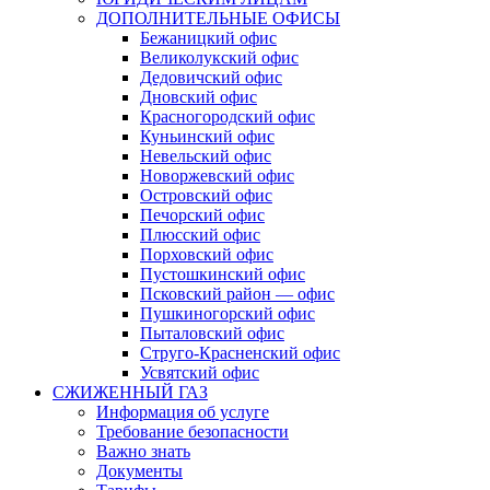
ДОПОЛНИТЕЛЬНЫЕ ОФИСЫ
Бежаницкий офис
Великолукский офис
Дедовичский офис
Дновский офис
Красногородский офис
Куньинский офис
Невельский офис
Новоржевский офис
Островский офис
Печорский офис
Плюсский офис
Порховский офис
Пустошкинский офис
Псковский район — офис
Пушкиногорский офис
Пыталовский офис
Струго-Красненский офис
Усвятский офис
СЖИЖЕННЫЙ ГАЗ
Информация об услуге
Требование безопасности
Важно знать
Документы