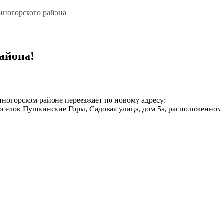
ногорского района
айона!
иногорском районе переезжает по новому адресу:
 поселок Пушкинские Горы, Садовая улица, дом 5а, располож
.