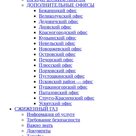
ДОПОЛНИТЕЛЬНЫЕ ОФИСЫ
Бежаницкий офис
Великолукский офис
Дедовичский офис
Дновский офис
Красногородский офис
Куньинский офис
Невельский офис
Новоржевский офис
Островский офис
Печорский офис
Плюсский офис
Порховский офис
Пустошкинский офис
Псковский район — офис
Пушкиногорский офис
Пыталовский офис
Струго-Красненский офис
Усвятский офис
СЖИЖЕННЫЙ ГАЗ
Информация об услуге
Требование безопасности
Важно знать
Документы