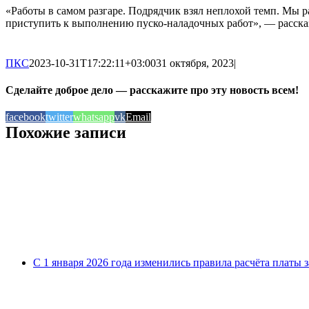
«Работы в самом разгаре. Подрядчик взял неплохой темп. Мы 
приступить к выполнению пуско-наладочных работ», — расска
ПКС
2023-10-31T17:22:11+03:00
31 октября, 2023
|
Сделайте доброе дело — расскажите про эту новость всем!
facebook
twitter
whatsapp
vk
Email
Похожие записи
С 1 января 2026 года изменились правила расчёта платы 