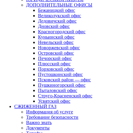
ДОПОЛНИТЕЛЬНЫЕ ОФИСЫ
Бежаницкий офис
Великолукский офис
Дедовичский офис
Дновский офис
Красногородский офис
Куньинский офис
Невельский офис
Новоржевский офис
Островский офис
Печорский офис
Плюсский офис
Порховский офис
Пустошкинский офис
Псковский район — офис
Пушкиногорский офис
Пыталовский офис
Струго-Красненский офис
Усвятский офис
СЖИЖЕННЫЙ ГАЗ
Информация об услуге
Требование безопасности
Важно знать
Документы