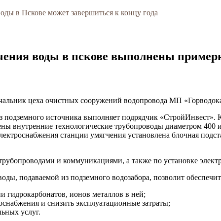
оды в Пскове может завершиться к концу года
гчения воды в пскове выполнены пример
 начальник цеха очистных сооружений водопровода МП «Горводо
из подземного источника выполняет подрядчик «СтройИнвест». 
ены внутренние технологические трубопроводы диаметром 400 и
электроснабжения станции умягчения установлена блочная подст
трубопроводами и коммуникациями, а также по установке элект
оды, подаваемой из подземного водозабора, позволит обеспечит
и гидрокарбонатов, ионов металлов в ней;
оснабжения и снизить эксплуатационные затраты;
ьных услуг.