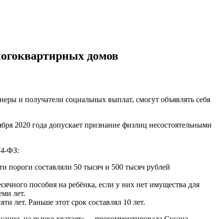
ногоквартирных домов
онеры и получатели социальных выплат, смогут объявлять себя
тября 2020 года допускает признание физлиц несостоятельными
74-ФЗ:
ти пороги составляли 50 тысяч и 500 тысяч рублей
сячного пособия на ребёнка, если у них нет имущества для
ми лет.
и лет. Раньше этот срок составлял 10 лет.
исание, на рынке хватает», – прокомментировала Сусана