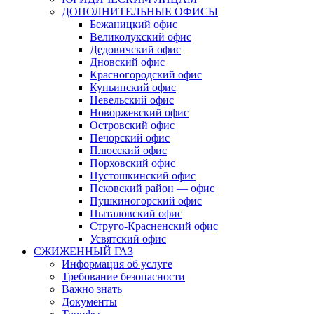
ДОПОЛНИТЕЛЬНЫЕ ОФИСЫ
Бежаницкий офис
Великолукский офис
Дедовичский офис
Дновский офис
Красногородский офис
Куньинский офис
Невельский офис
Новоржевский офис
Островский офис
Печорский офис
Плюсский офис
Порховский офис
Пустошкинский офис
Псковский район — офис
Пушкиногорский офис
Пыталовский офис
Струго-Красненский офис
Усвятский офис
СЖИЖЕННЫЙ ГАЗ
Информация об услуге
Требование безопасности
Важно знать
Документы