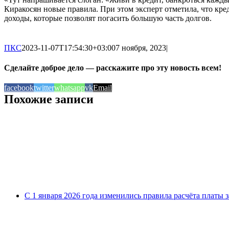
Киракосян новые правила. При этом эксперт отметила, что кред
доходы, которые позволят погасить большую часть долгов.
ПКС
2023-11-07T17:54:30+03:00
7 ноября, 2023
|
Сделайте доброе дело — расскажите про эту новость всем!
facebook
twitter
whatsapp
vk
Email
Похожие записи
С 1 января 2026 года изменились правила расчёта платы 