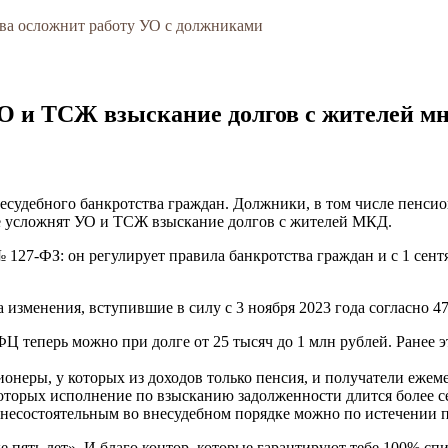
ва осложнит работу УО с должниками
О и ТСЖ взыскание долгов с жителей м
несудебного банкротства граждан. Должники, в том числе пенси
е усложнят УО и ТСЖ взыскание долгов с жителей МКД.
 127-ФЗ: он регулирует правила банкротства граждан и с 1 сен
изменения, вступившие в силу с 3 ноября 2023 года согласно 4
Ц теперь можно при долге от 25 тысяч до 1 млн рублей. Ранее э
неры, у которых из доходов только пенсия, и получатели ежеме
которых исполнение по взысканию задолженности длится более се
несостоятельным во внесудебном порядке можно по истечении пят
е пять лет». И благо контор, которые гарантируют тебе 100% сп