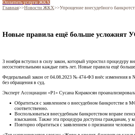
Оплатить услуги ЖКХ
Главная
˃˃
Новости ЖКХ
˃˃
Упрощение внесудебного банкротст
Новые правила ещё больше усложнят У
3 ноября вступил в силу закон, который упростил процедуру в
несостоятельными каждые пять лет. Новые правила ещё больш
Федеральный закон от 04.08.2023 № 474-ФЗ внёс изменения в №
без обращения в суд.
Эксперт Ассоциации «Р1» Сусана Киракосян проанализировала 
Обратиться с заявлением о внесудебном банкротстве в МФ
соответственно.
Воспользоваться внесудебным банкротством вправе пенсио
взыскания. Также эта процедура доступна гражданам, у 
Повторно обратиться с заявлением о признании человека 
«Тут напрашивается слоган: «Живи в кредит, банкроться кажды