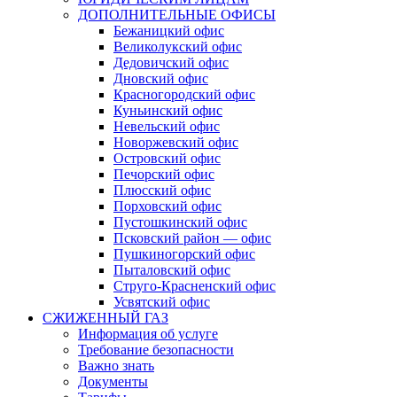
ДОПОЛНИТЕЛЬНЫЕ ОФИСЫ
Бежаницкий офис
Великолукский офис
Дедовичский офис
Дновский офис
Красногородский офис
Куньинский офис
Невельский офис
Новоржевский офис
Островский офис
Печорский офис
Плюсский офис
Порховский офис
Пустошкинский офис
Псковский район — офис
Пушкиногорский офис
Пыталовский офис
Струго-Красненский офис
Усвятский офис
СЖИЖЕННЫЙ ГАЗ
Информация об услуге
Требование безопасности
Важно знать
Документы