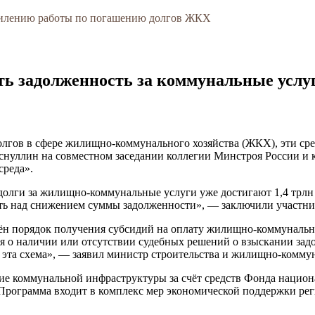
силению работы по погашению долгов ЖКХ
ть задолженность за коммунальные услу
лгов в сфере жилищно-коммунального хозяйства (ЖКХ), эти сре
Хуснуллин на совместном заседании коллегии Минстроя России 
среда».
 долги за жилищно-коммунальные услуги уже достигают 1,4 трлн
ать над снижением суммы задолженности», — заключили участни
щён порядок получения субсидий на оплату жилищно-коммуналь
ения о наличии или отсутствии судебных решений о взыскании з
 эта схема», — заявил министр строительства и жилищно-комму
ие коммунальной инфраструктуры за счёт средств Фонда национа
й. Программа входит в комплекс мер экономической поддержки р