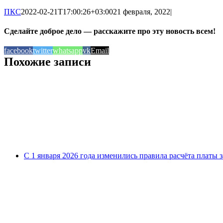
ПКС
2022-02-21T17:00:26+03:00
21 февраля, 2022
|
Сделайте доброе дело — расскажите про эту новость всем!
facebook
twitter
whatsapp
vk
Email
Похожие записи
С 1 января 2026 года изменились правила расчёта платы 