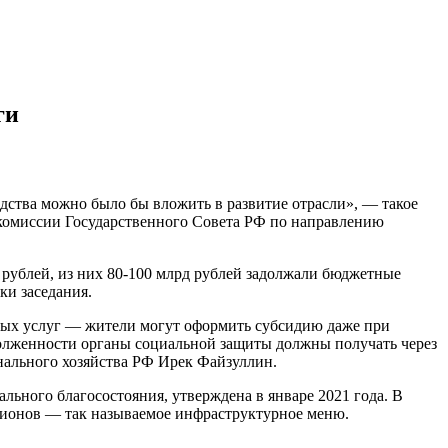
ги
дства можно было бы вложить в развитие отрасли», — такое
и комиссии Государственного Совета РФ по направлению
 рублей, из них 80-100 млрд рублей задолжали бюджетные
ки заседания.
ных услуг — жители могут оформить субсидию даже при
адолженности органы социальной защиты должны получать через
нального хозяйства РФ Ирек Файзуллин.
льного благосостояния, утверждена в январе 2021 года. В
егионов — так называемое инфраструктурное меню.