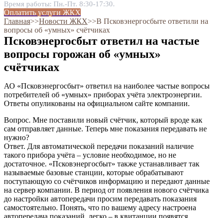
Время работы: Пн.-Пт. 8:30-17:30.
Оплатить услуги ЖКХ
Главная
˃˃
Новости ЖКХ
˃˃
В Псковэнергосбыте ответили на
вопросы об «умных» счётчиках
Псковэнергосбыт ответил на частые
вопросы горожан об «умных»
счётчиках
АО «Псковэнергосбыт» ответил на наиболее частые вопросы
потребителей об «умных» приборах учёта электроэнергии.
Ответы опуликованы на официальном сайте компании.
Вопрос. Мне поставили новый счётчик, который вроде как
сам отправляет данные. Теперь мне показания передавать не
нужно?
Ответ. Для автоматической передачи показаний наличие
такого прибора учёта – условие необходимое, но не
достаточное. «Псковэнергосбыт» также устанавливает так
называемые базовые станции, которые обрабатывают
поступающую со счётчиков информацию и передают данные
на сервер компании. В период от появления нового счётчика
до настройки автопередачи просим передавать показания
самостоятельно. Понять, что по вашему адресу настроена
автопередача показаний, легко – в квитанции появятся