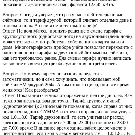
показания с десятичной частью, формата 123.45 кВтч.
Вопрос. Соседка уверяет, что раз у нас с ней теперь новые
счётчики, то и тариф другой, который считает отдельно день и
отдельно ночь. А если я не хочу такой тариф?
Ответ. Не волнуйтесь, принять решение о смене тарифа с
круглосуточного (одноставочного) на двухзонный (день-ночь)
может только сам потребитель, собственник квартиры или
дома. Многотарифность прибора учёта позволяет переходить с
одноставочного тарифа на двухзонный без замены счётчика,
как это требовалось ранее. Для смены тарифа нужно написать
заявление в своем центре обслуживания потребителей.
Вопрос. По моему адресу показания передаются
автоматически, но я сама хочу знать, что показывает мой
счётчик «Меркурий 204». А там столько цифр, они все время
меняются! Как разобраться?
Ответ. Показания счетчика отображены в центре дисплея. Вам
нужно записать цифры до точки. Тариф круглосуточный
(одноставочный): Записывайте показания, когда справа от них
появится надпись СУММА и стрелка вправо, а в левом углу –
код 1.0.1.8.0. Тариф двухзонный, то есть учитывает расход
электроэнергии в дневное (с 7.00 до 23.00) и ночное (с 23.00
до 7.00) время: В дневное время записывайте целое число в
центре дисплея, если код в левом верхнем углу — 1.0.1.8.1. В