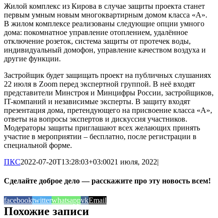
Жилой комплекс из Кирова в случае защиты проекта станет
первым умным новым многоквартирным домом класса «А».
В жилом комплексе реализованы следующие опции умного
дома: покомнатное управление отоплением, удалённое
отключение розеток, система защиты от протечек воды,
индивидуальный домофон, управление качеством воздуха и
другие функции.
Застройщик будет защищать проект на публичных слушаниях
22 июля в Zoom перед экспертной группой. В неё входят
представители Минстроя и Минцифры России, застройщиков,
IT-компаний и независимые эксперты. В защиту входят
презентация дома, претендующего на присвоение класса «А»,
ответы на вопросы экспертов и дискуссия участников.
Модераторы защиты приглашают всех желающих принять
участие в мероприятии – бесплатно, после регистрации в
специальной форме.
ПКС
2022-07-20T13:28:03+03:00
21 июля, 2022
|
Сделайте доброе дело — расскажите про эту новость всем!
facebook
twitter
whatsapp
vk
Email
Похожие записи