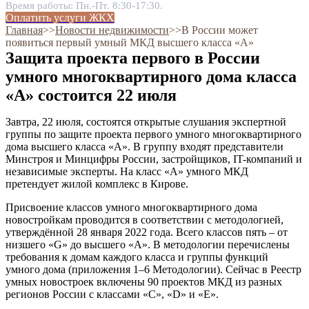
Время работы: Пн.-Пт. 8:30-17:30.
Оплатить услуги ЖКХ
Главная
˃˃
Новости недвижимости
˃˃
В России может
появиться первый умный МКД высшего класса «А»
Защита проекта первого в России
умного многоквартирного дома класса
«A» состоится 22 июля
Завтра, 22 июля, состоятся открытые слушания экспертной
группы по защите проекта первого умного многоквартирного
дома высшего класса «А». В группу входят представители
Минстроя и Минцифры России, застройщиков, IT-компаний и
независимые эксперты. На класс «А» умного МКД
претендует жилой комплекс в Кирове.
Присвоение классов умного многоквартирного дома
новостройкам проводится в соответствии с методологией,
утверждённой 28 января 2022 года. Всего классов пять – от
низшего «G» до высшего «А». В методологии перечислены
требования к домам каждого класса и группы функций
умного дома (приложения 1–6 Методологии). Сейчас в Реестр
умных новостроек включены 90 проектов МКД из разных
регионов России с классами «С», «D» и «E».