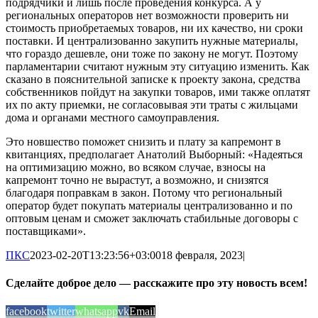
подрядчики и лишь после проведения конкурса. А у
региональных операторов нет возможности проверить ни
стоимость приобретаемых товаров, ни их качество, ни сроки
поставки. И централизованно закупить нужные материалы,
что гораздо дешевле, они тоже по закону не могут. Поэтому
парламентарии считают нужным эту ситуацию изменить. Как
сказано в пояснительной записке к проекту закона, средства
собственников пойдут на закупки товаров, ими также оплатят
их по акту приемки, не согласовывая эти траты с жильцами
дома и органами местного самоуправления.
Это новшество поможет снизить и плату за капремонт в
квитанциях, предполагает Анатолий Выборный: «Надеяться
на оптимизацию можно, во всяком случае, взносы на
капремонт точно не вырастут, а возможно, и снизятся
благодаря поправкам в закон. Потому что региональный
оператор будет покупать материалы централизованно и по
оптовым ценам и сможет заключать стабильные договоры с
поставщиками».
ПКС
2023-02-20T13:23:56+03:00
18 февраля, 2023
|
Сделайте доброе дело — расскажите про эту новость всем!
facebook
twitter
whatsapp
vk
Email