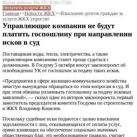
Время работы: Пн.-Пт. 8:30-17:30.
Оплатить услуги ЖКХ
Главная
˃˃
Новости ЖКХ
˃˃
Взыскание долгов граждан за
услуги ЖКХ упростят
Управляющие компании не будут
платить госпошлину при направлении
исков в суд
Поставщикам воды, тепла, электричества, а также
управляющим компаниям станет проще судиться с
должниками. В Госдуму 5 октября внесут законопроект об
освобождении УК от госпошлин за подачу таких исков.
«Предприятия в сфере жилищно-коммунального хозяйства
зачастую вынуждены обращаться по этим вопросам в суд. И
при этом обязаны уплачивать госпошлину за подачу исковых
заявлений», — сказал один из авторов законопроекта, первый
заместитель председателя комитета Госдумы по строительству
и ЖКХ Владимир Кошелев.
Поскольку судебные иски подаются с целью взыскания
задолженности с лиц, отказывающихся от оплаты услуг,
прямо влияющих на обеспечение социально значимых
общественных благ, это необоснованное правило, считает