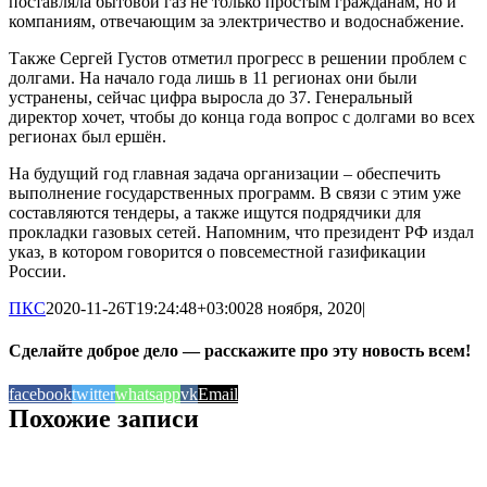
поставляла бытовой газ не только простым гражданам, но и
компаниям, отвечающим за электричество и водоснабжение.
Также Сергей Густов отметил прогресс в решении проблем с
долгами. На начало года лишь в 11 регионах они были
устранены, сейчас цифра выросла до 37. Генеральный
директор хочет, чтобы до конца года вопрос с долгами во всех
регионах был ершён.
На будущий год главная задача организации – обеспечить
выполнение государственных программ. В связи с этим уже
составляются тендеры, а также ищутся подрядчики для
прокладки газовых сетей. Напомним, что президент РФ издал
указ, в котором говорится о повсеместной газификации
России.
ПКС
2020-11-26T19:24:48+03:00
28 ноября, 2020
|
Сделайте доброе дело — расскажите про эту новость всем!
facebook
twitter
whatsapp
vk
Email
Похожие записи