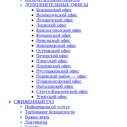
ДОПОЛНИТЕЛЬНЫЕ ОФИСЫ
Бежаницкий офис
Великолукский офис
Дедовичский офис
Дновский офис
Красногородский офис
Куньинский офис
Невельский офис
Новоржевский офис
Островский офис
Печорский офис
Плюсский офис
Порховский офис
Пустошкинский офис
Псковский район — офис
Пушкиногорский офис
Пыталовский офис
Струго-Красненский офис
Усвятский офис
СЖИЖЕННЫЙ ГАЗ
Информация об услуге
Требование безопасности
Важно знать
Документы