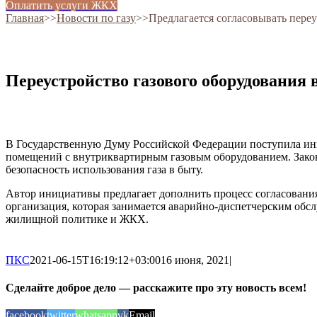
Оплатить услуги ЖКХ
Главная
˃˃
Новости по газу
˃˃
Предлагается согласовывать пере
Переустройство газового оборудования
В Государственную Думу Российской Федерации поступила ини
помещений с внутриквартирным газовым оборудованием. Закон
безопасность использования газа в быту.
Автор инициативы предлагает дополнить процесс согласования
организация, которая занимается аварийно-диспетчерским об
жилищной политике и ЖКХ.
ПКС
2021-06-15T16:19:12+03:00
16 июня, 2021
|
Сделайте доброе дело — расскажите про эту новость всем!
facebook
twitter
whatsapp
vk
Email