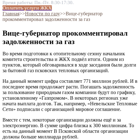
Время работы: Пн.-Пт. 8:30-17:30.
Оплатить услуги ЖКХ
Главная
˃˃
Новости по газу
˃˃
Вице-губернатор
прокомментировал задолженности за газ
Вице-губернатор прокомментировал
задолженности за газ
Во время подготовки к отопительному сезону начальник
комитета строительства и ЖКХ подвёл итоги. Одним из
пунктов, который обговаривался в ходе заседания были долги
за бытовой газ псковских тепловых организаций.
На данный момент цифра составляет 771 миллион рублей. И в
последнее время продолжает расти. Погашать задолженность
за пользование природным газом компании будут по графику,
установленному «Газпромом». В некоторых регионах уже
начата выплата долгов. Так, например, «Невельские Тепловые
Сети» подписали с организацией мировое соглашение.
Вместе с тем, некоторые организации должны ещё и за
электроэнергию. В сумме цифра близка к 300 миллионам. То
есть на данный момент В Псковской области организации
должны больше миллиарда рублей.